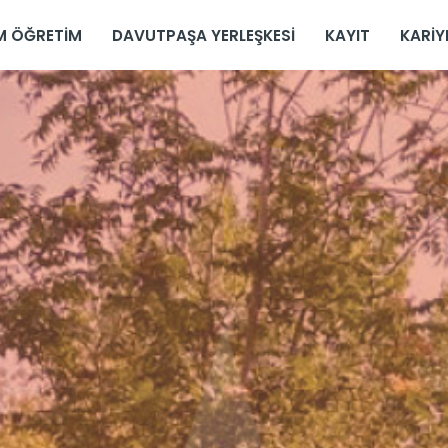
IM ÖĞRETIM
DAVUTPAŞA YERLEŞKESI
KAYIT
KARİY