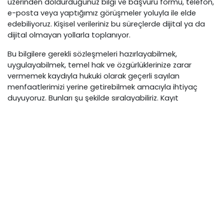
üzerinden doldurduğunuz bilgi ve başvuru formu, telefon,
e-posta veya yaptığımız görüşmeler yoluyla ile elde
edebiliyoruz. Kişisel verileriniz bu süreçlerde dijital ya da
dijital olmayan yollarla toplanıyor.
Bu bilgilere gerekli sözleşmeleri hazırlayabilmek,
uygulayabilmek, temel hak ve özgürlüklerinize zarar
vermemek kaydıyla hukuki olarak geçerli sayılan
menfaatlerimizi yerine getirebilmek amacıyla ihtiyaç
duyuyoruz. Bunları şu şekilde sıralayabiliriz. Kayıt
süreçlerine ilişkin geri dönüşlerin tarafınıza sağlanması,
sizin ve velisi olduğunuz öğrencinin belirlenebilmesi, velisi
olduğunuz öğrencinin sınıf seviyesinin belirlenmesi,
öğrencinin okul kültürüne uygunluğunun
değerlendirilmesi, kayıt süreçlerinin planlanması, veli
görüşmelerimizin planlanması ve takibi. Burada
belirttiğimiz süreçler dışında verileriniz kesinlikle
kullanılmamaktadır.
Kişisel verilerinizi özetle iş ortaklarımıza, resmî kurumlara,
denetçilerimize, avukatlarımıza, mali müşavirlerimize