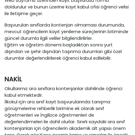
Web sayfamız üzerinden kayıt başvurusu formu
doldurulur ve bunun üzerine kayıt kabul ofisi öğrenci velisi
ile iletişime geçer.
Başvurulan sınıflarda kontenjan olmaması durumunda,
mevcut öğrencilerin kayıt yenileme süreçlerinin bitiminde
güncel durumla ilgili veliler bilgilendirilirler.
Eğitim ve öğretim dönemi başladıktan sonra yurt
dışından ve şehir dışından taşınma durumları gibi özel
durumlar değerlendirilerek öğrenci kabul edilebilir.
NAKİL
Okullarımız ara sınıflara kontenjanlar dahilinde öğrenci
kabul etmektedir.
İlkokul için ara sınıf kayıt başvurularında tanışma
görüşmelerine rehberlik birimine ek olarak sınıf
öğretmenleri ve İngilizce öğretmenleri de
değerlendirmeleri ile dahil olurlar. Sınırlı sayıdaki ara sınıf
kontenjanları için öğrencilerin akademik alt yapısı önem
taşır. Gerek görülürse geçmiş karne ve raporlar ile önceki