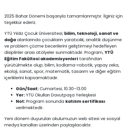
2025 Bahar Dönemi başarıyla tamamlanmıştır. İlginiz için
teşekkür ederiz.
YTÜ Yıldız Çocuk Üniversitesi;
bilim, teknoloji, sanat ve
doğa
alanlarında çocukların yaratıcılık, analitik düşünme
ve problem çözme becerilerini geliştirmeyi hedefleyen
disiplinler arası atölyeler sunmaktadır. Program,
YTÜ
Eğitim Fakültesi akademisyenleri
tarafından
yürütülmekte olup; bilim, kodlama-robotik, yapay zeka,
ekoloji, sanat, spor, matematik, tasarım ve diğer eğitim
içeriklerini kapsamaktadır.
Gün/Saat:
Cumartesi, 10.30–13.00
Yer:
YTÜ Okulları Davutpaşa Yerleşkesi
Not:
Program sonunda
katılım sertifikası
verilmektedir.
Yeni dönem duyuruları okulumuzun web sitesi ve sosyal
medya kanalları üzerinden paylaşılacaktır.